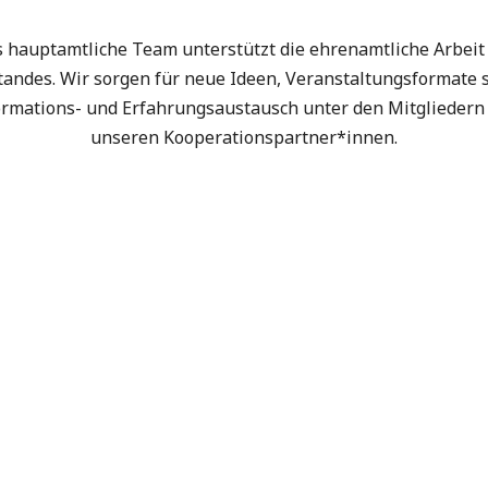
 hauptamtliche Team unterstützt die ehrenamtliche Arbeit
tandes. Wir sorgen für neue Ideen, Veranstaltungsformate 
ormations- und Erfahrungsaustausch unter den Mitgliedern
unseren Kooperationspartner*innen.
Magdalena Fackle
Susanne Beyer
Co-Projektleitung "Pass[
Susanne Beyer
Magdalena Fackle
jektleiterin "Pass[t] Genau!"
Genau"
Projektleiterin "Pass[t]
Co-Projektleitung "Pass[
Genau!"
Genau"
030 450 891 19
Gundula Mansch
Ilay Graf-Schwan