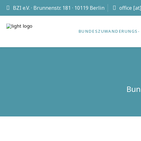
BZI e.V. · Brunnenstr. 181 · 10119 Berlin
office [a
BUNDES­ZUWANDERUNGS- 
Bun