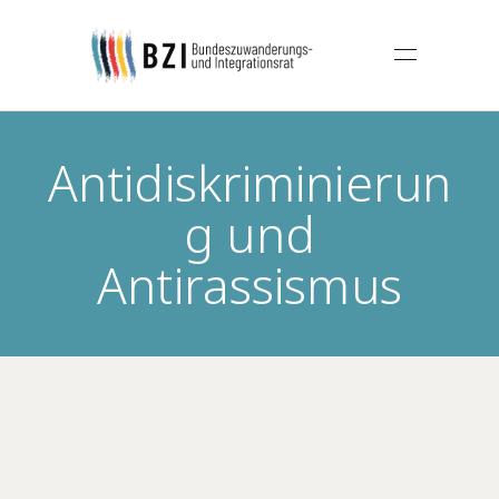
Antidiskriminierun
g und
Antirassismus
20.
11.
SEPTEMBER
JULI