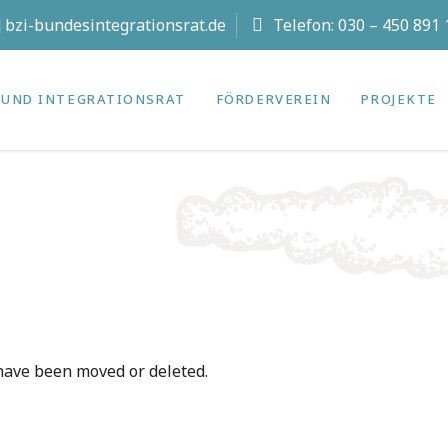
t] bzi-bundesintegrationsrat.de
Telefon:
030 – 450 891 
UND INTEGRATIONS­RAT
FÖRDERVEREIN
PROJEKTE
 have been moved or deleted.