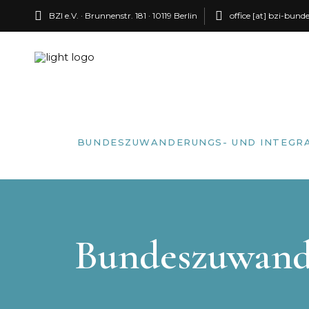
BZI e.V. · Brunnenstr. 181 · 10119 Berlin
office [at] bzi-bund
BUNDES­ZUWANDERUNGS- UND INTEGRA
Bundeszuwande