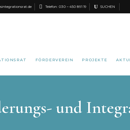
esintegrationsrat.de
Telefon:
030 – 450 891 19
SUCHEN
TIONS­RAT
FÖRDERVEREIN
PROJEKTE
AKTU
rungs- und Integra