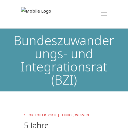
Bundeszuwander
ungs- und
Integrationsrat
(BZI)
1. OKTOBER 2019
LINKS
,
WISSEN
5 Jahre