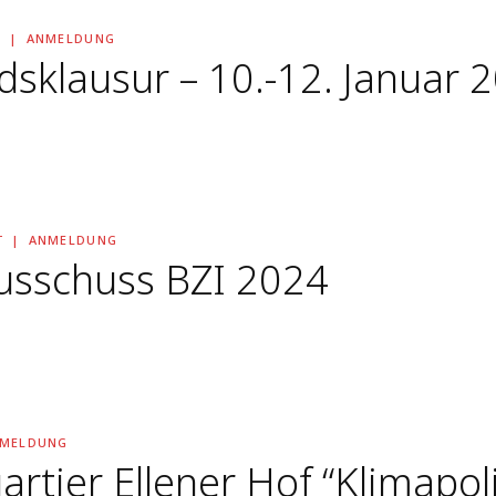
T
ANMELDUNG
sklausur – 10.-12. Januar 
T
ANMELDUNG
sschuss BZI 2024
MELDUNG
tier Ellener Hof “Klimapol