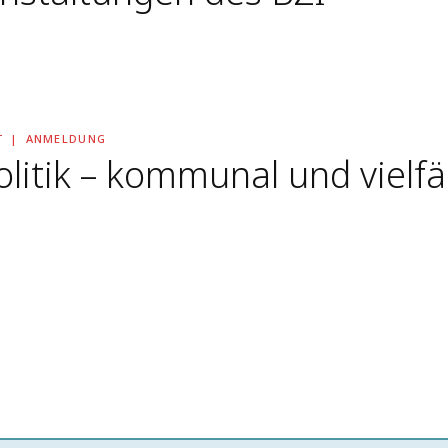
T
ANMELDUNG
itik – kommunal und vielfäl