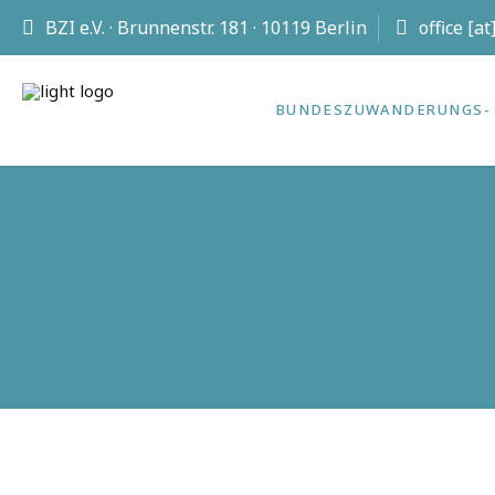
BZI e.V. · Brunnenstr. 181 · 10119 Berlin
office [a
BUNDES­ZUWANDERUNGS- 