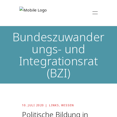
Bundeszuwander
ungs- und
Integrationsrat
(BZI)
10. JULI 2020
LINKS
,
WISSEN
Politische Bildung in