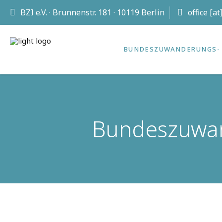
BZI e.V. · Brunnenstr. 181 · 10119 Berlin
office [a
BUNDES­ZUWANDERUNGS- 
Bundeszuwand