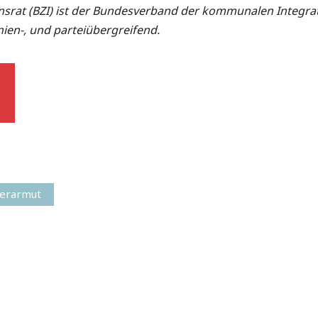
rat (BZI) ist der Bundesverband der kommunalen Integrati
hnien-, und parteiübergreifend.
derarmut