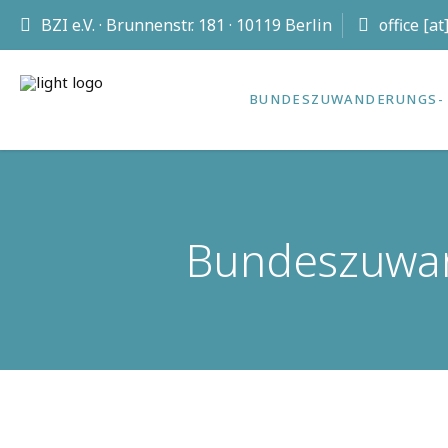
BZI e.V. · Brunnenstr. 181 · 10119 Berlin
office [a
BUNDES­ZUWANDERUNGS- 
Bundeszuwand