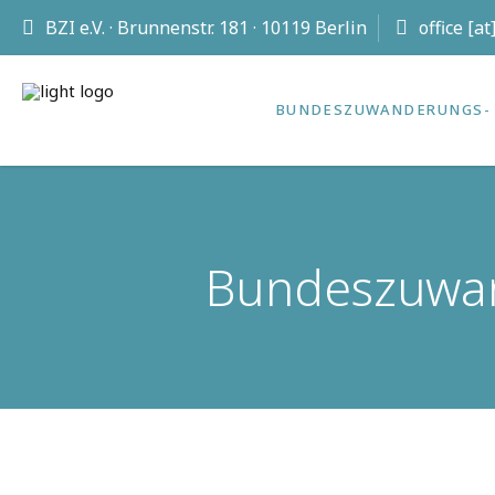
BZI e.V. · Brunnenstr. 181 · 10119 Berlin
office [a
BUNDES­ZUWANDERUNGS- 
Bundeszuwand