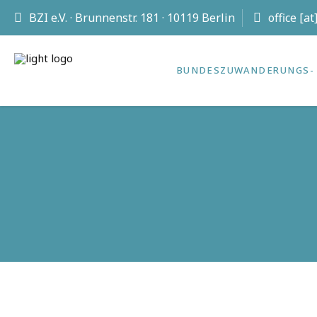
BZI e.V. · Brunnenstr. 181 · 10119 Berlin
office [a
BUNDES­ZUWANDERUNGS- 