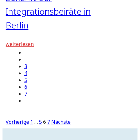
Integrationsbeiräte in
Berlin
weiterlesen
3
4
5
6
7
Seitennummerierung
Vorherige
1
…
5
6
7
Nächste
der