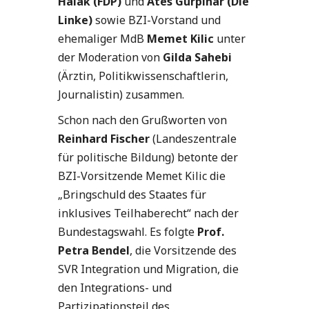
Halak (FDP)
und
Ates Gürpinar (Die
Linke)
sowie BZI-Vorstand und
ehemaliger MdB
Memet Kilic
unter
der Moderation von
Gilda Sahebi
(Ärztin, Politikwissenschaftlerin,
Journalistin) zusammen.
Schon nach den Grußworten von
Reinhard Fischer
(Landeszentrale
für politische Bildung) betonte der
BZI-Vorsitzende Memet Kilic die
„Bringschuld des Staates für
inklusives Teilhaberecht“ nach der
Bundestagswahl. Es folgte
Prof.
Petra Bendel
, die Vorsitzende des
SVR Integration und Migration, die
den Integrations- und
Partizipationsteil des