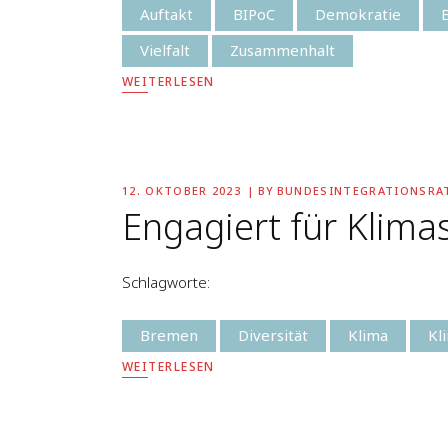
Auftakt
BIPoC
Demokratie
Vielfalt
Zusammenhalt
WEITERLESEN
12. OKTOBER 2023
BY
BUNDESINTEGRATIONSRA
Engagiert für Klimas
Schlagworte:
Bremen
Diversität
Klima
Kl
WEITERLESEN