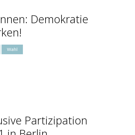
:innen: Demokratie
rken!
Wahl
sive Partizipation
 in Berlin