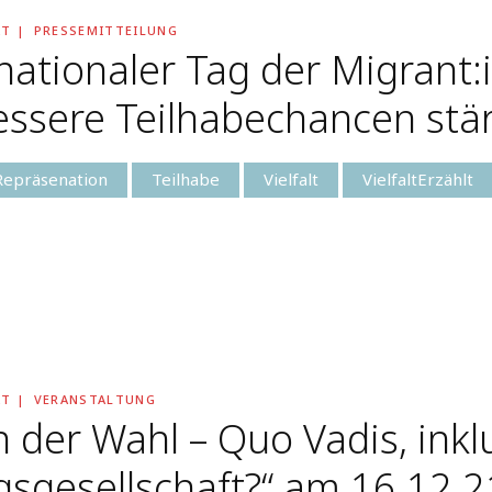
AT
PRESSEMITTEILUNG
nationaler Tag der Migrant
bessere Teilhabechancen stä
Repräsenation
Teilhabe
Vielfalt
VielfaltErzählt
AT
VERANSTALTUNG
 der Wahl – Quo Vadis, inklu
sgesellschaft?“ am 16.12.21