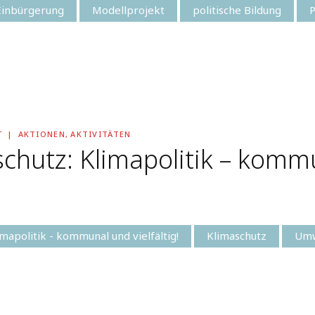
Einbürgerung
Modellprojekt
politische Bildung
P
T
AKTIONEN
,
AKTIVITÄTEN
chutz: Klimapolitik – kommun
imapolitik - kommunal und vielfältig!
Klimaschutz
Umw