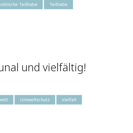
olitische Teilhabe
Teilhabe
al und vielfältig!
elt
Umweltschutz
Vielfalt