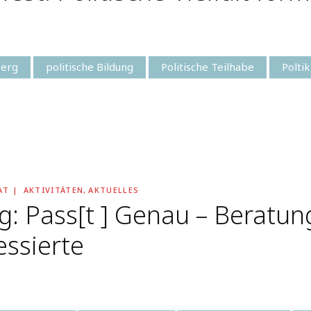
erg
politische Bildung
Politische Teilhabe
Polti
AT
AKTIVITÄTEN
,
AKTUELLES
g: Pass[t ] Genau – Beratun
essierte