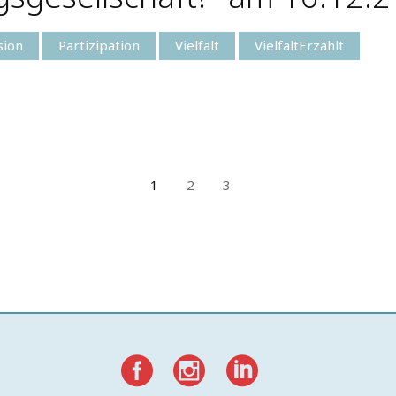
sion
Partizipation
Vielfalt
VielfaltErzählt
1
2
3