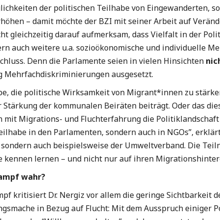
glichkeiten der
politischen Teilhabe von Eingewanderten, sow
erhöhen
– damit möchte der BZI mit seiner Arbeit auf Verä
ht gleichzeitig darauf aufmerksam, dass Vielfalt in der Pol
rn auch weitere u.a. sozioökonomische und individuelle M
chluss. Denn die Parlamente seien in vielen Hinsichten
nic
fig Mehrfachdiskriminierungen ausgesetzt.
be, die
politische Wirksamkeit von Migrant*innen zu stärke
 Stärkung der kommunalen Beiräten beiträgt. Oder das diese
n mit Migrations- und Fluchterfahrung die Politiklandschaf
Teilhabe in den Parlamenten, sondern auch in NGOs”, erklärt
 sondern auch beispielsweise der Umweltverband. Die Teil
 kennen lernen – und nicht nur auf ihren Migrationshinte
kampf wahr?
pf kritisiert Dr. Nergiz vor allem die geringe Sichtbarkeit
ngsmache in Bezug auf Flucht: Mit dem Ausspruch einiger Po