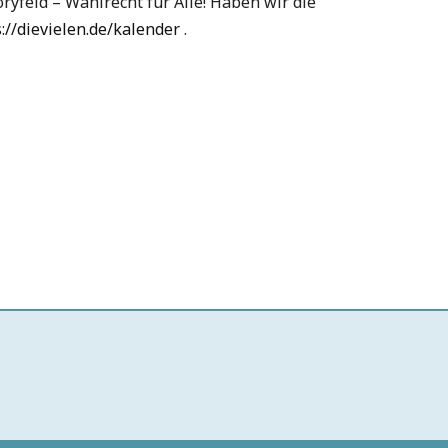
ryfeld – Wahlrecht für Alle! Haben wir die
://dievielen.de/kalender
.