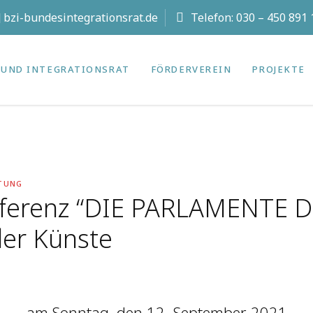
t] bzi-bundesintegrationsrat.de
Telefon:
030 – 450 891 
UND INTEGRATIONS­RAT
FÖRDERVEREIN
PROJEKTE
TUNG
nferenz “DIE PARLAMENTE D
der Künste
am Sonntag, den 12. September 2021