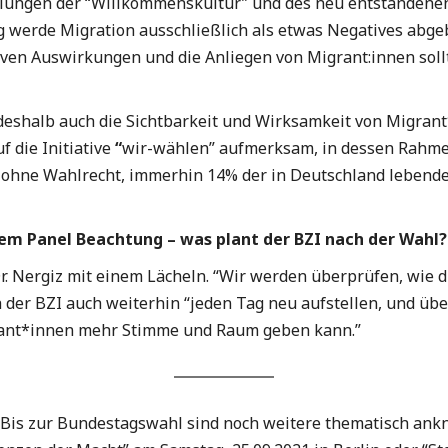
klungen der “Willkommenskultur” und des neu entstandene
tig werde Migration ausschließlich als etwas Negatives abge
itiven Auswirkungen und die Anliegen von Migrant:innen sol
t deshalb auch die Sichtbarkeit und Wirksamkeit von Migran
 die Initiative
“
wir-wählen”
aufmerksam, in dessen Rahme
 ohne Wahlrecht, immerhin 14% der in Deutschland lebend
 dem Panel Beachtung – was plant der BZI nach der Wahl
Dr. Nergiz mit einem Lächeln. “Wir werden überprüfen, wie 
 der BZI auch weiterhin “jeden Tag neu aufstellen, und übe
rant*innen mehr Stimme und Raum geben kann.”
e. Bis zur Bundestagswahl sind noch weitere thematisch an