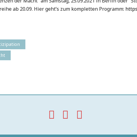
enzen der Macht” am Samstag, 25.09.2021 in Berlin oder “Sto
reihe ab 20.09. Hier geht’s zum kompletten Programm:
https
tizipation
cht