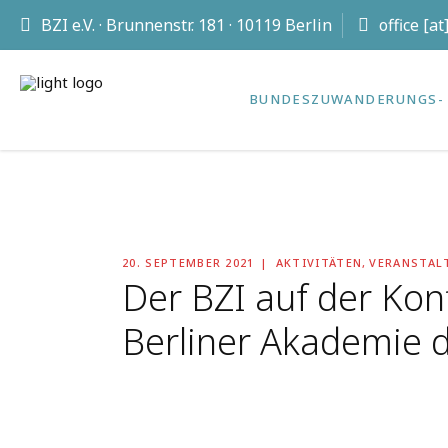
BZI e.V. · Brunnenstr. 181 · 10119 Berlin
office [a
BUNDES­ZUWANDERUNGS- 
20. SEPTEMBER 2021
AKTIVITÄTEN
,
VERANSTAL
Der BZI auf der Ko
Berliner Akademie 