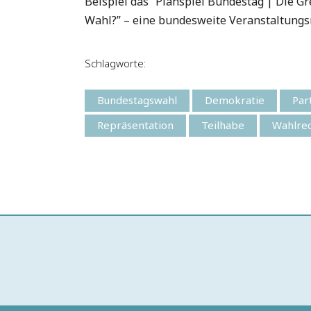
Beispiel das “Planspiel Bundestag | Die Gr
Wahl?” – eine bundesweite Veranstaltungs
Schlagworte:
Bundestagswahl
Demokratie
Par
Repräsentation
Teilhabe
Wahlre