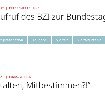
RAT
PRESSEMITTEILUNG
fruf des BZI zur Bundestags
Repräsenation
Teilhabe
Vielfalt
VielfaltErzählt
RAT
LINKS
,
WISSEN
talten, Mitbestimmen?!”