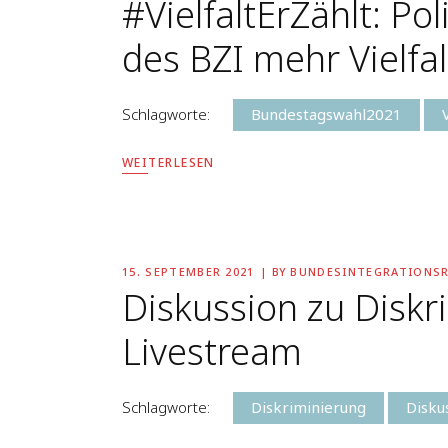
#VielfaltErZählt: Po
des BZI mehr Vielfalt
Schlagworte:
Bundestagswahl2021
WEITERLESEN
15. SEPTEMBER 2021
BY
BUNDESINTEGRATIONS
Diskussion zu Disk
Livestream
Schlagworte:
Diskriminierung
Disku