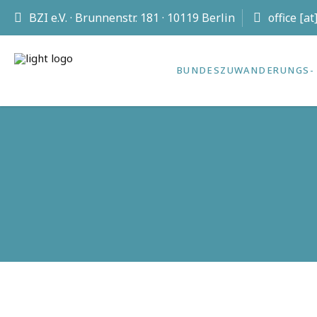
BZI e.V. · Brunnenstr. 181 · 10119 Berlin
office [a
BUNDES­ZUWANDERUNGS- 