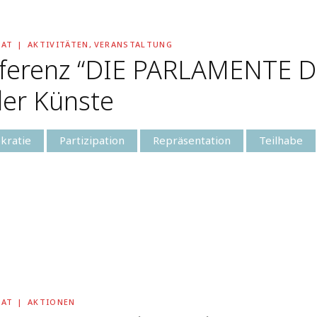
RAT
AKTIVITÄTEN
,
VERANSTALTUNG
nferenz “DIE PARLAMENTE D
der Künste
kratie
Partizipation
Repräsentation
Teilhabe
RAT
AKTIONEN