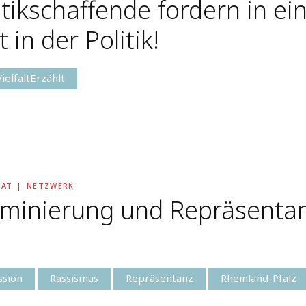
litikschaffende fordern in ei
 in der Politik!
VielfaltErzählt
RAT
NETZWERK
riminierung und Repräsenta
ssion
Rassismus
Repräsentanz
Rheinland-Pfalz