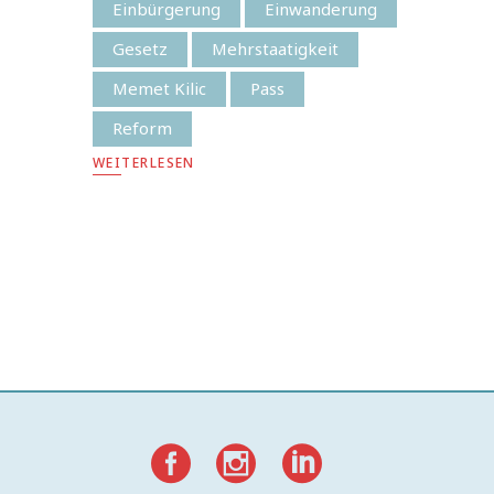
Einbürgerung
Einwanderung
Gesetz
Mehrstaatigkeit
Memet Kilic
Pass
Reform
WEITERLESEN