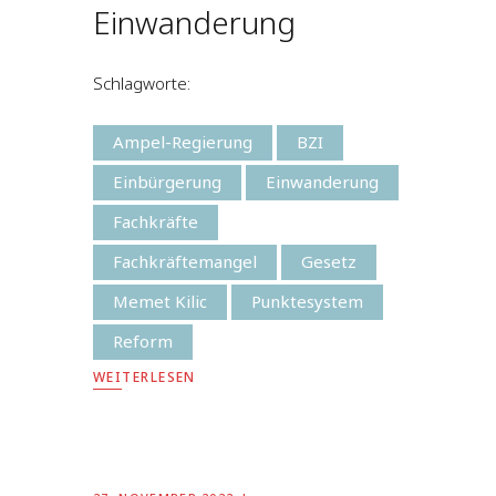
Einwanderung
Schlagworte:
Ampel-Regierung
BZI
Einbürgerung
Einwanderung
Fachkräfte
Fachkräftemangel
Gesetz
Memet Kilic
Punktesystem
Reform
WEITERLESEN