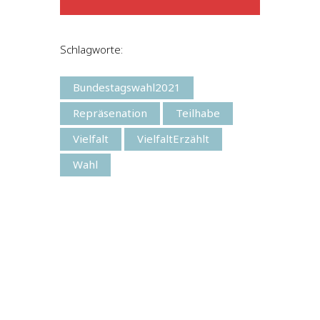
Schlagworte:
Bundestagswahl2021
Repräsenation
Teilhabe
Vielfalt
VielfaltErzählt
Wahl