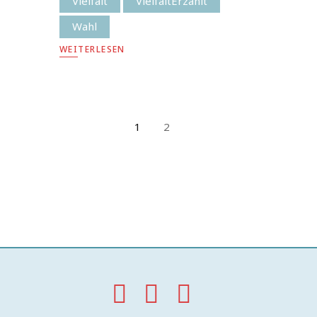
Vielfalt
VielfaltErzählt
Wahl
WEITERLESEN
1
2