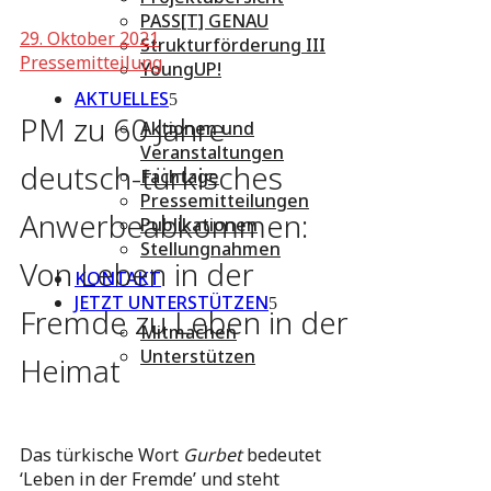
PASS[T] GENAU
29. Oktober 2021
Strukturförderung III
Pressemitteilung
YoungUP!
AKTUELLES
PM zu 60 Jahre
Aktionen und
Veranstaltungen
deutsch-türkisches
Fachtage
Pressemitteilungen
Anwerbeabkommen:
Publikationen
Stellungnahmen
Von Leben in der
KONTAKT
JETZT UNTERSTÜTZEN
Fremde zu Leben in der
Mitmachen
Unterstützen
Heimat
Das türkische Wort
Gurbet
bedeutet
‘Leben in der Fremde’ und steht