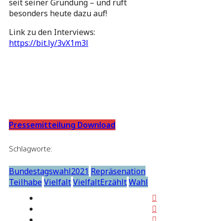
seit seiner Gründung – und ruft
besonders heute dazu auf!
Link zu den Interviews:
https://bit.ly/3vX1m3l
Pressemitteilung Download
Schlagworte:
Bundestagswahl2021
Repräsenation
Teilhabe
Vielfalt
VielfaltErzählt
Wahl