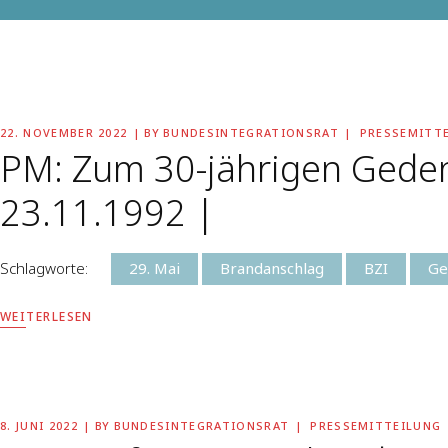
22. NOVEMBER 2022
BY
BUNDESINTEGRATIONSRAT
PRESSEMITT
PM: Zum 30-jährigen Geden
23.11.1992 |
Schlagworte:
29. Mai
Brandanschlag
BZI
Ge
WEITERLESEN
8. JUNI 2022
BY
BUNDESINTEGRATIONSRAT
PRESSEMITTEILUNG