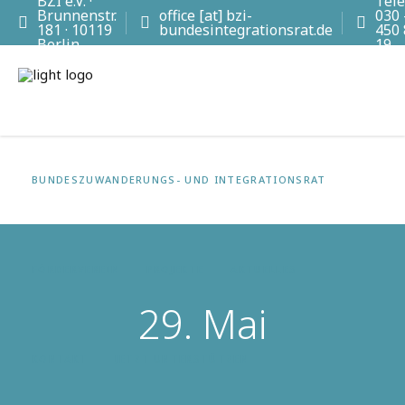
BZI e.V. ·
Tele
Brunnenstr.
office [at] bzi-
030 
181 · 10119
bundesintegrationsrat.de
450
Berlin
19
BUNDES­ZUWANDERUNGS- UND INTEGRATIONS­RAT
FÖRDERVEREIN
PROJEKTE
AKTUELLES
29. Mai
KONTAKT
JETZT UNTERSTÜTZEN