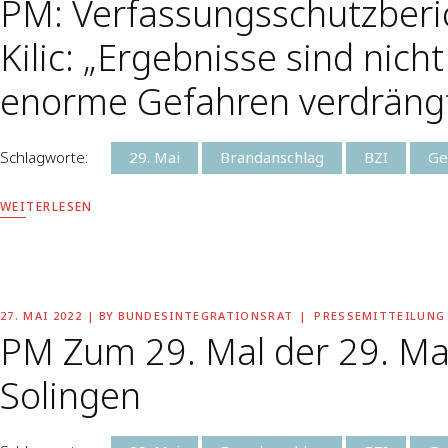
PM: Verfassungsschutzberi
Kilic: „Ergebnisse sind nic
enorme Gefahren verdrängt,
Schlagworte:
29. Mai
Brandanschlag
BZI
Ge
WEITERLESEN
27. MAI 2022
BY
BUNDESINTEGRATIONSRAT
PRESSEMITTEILUNG
PM Zum 29. Mal der 29. Ma
Solingen