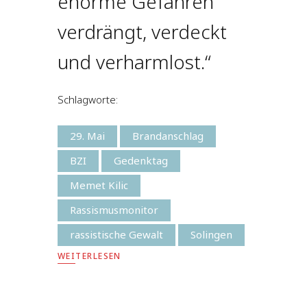
enorme Gefahren
verdrängt, verdeckt
und verharmlost.“
Schlagworte:
29. Mai
Brandanschlag
BZI
Gedenktag
Memet Kilic
Rassismusmonitor
rassistische Gewalt
Solingen
WEITERLESEN