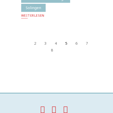
Solingen
WEITERLESEN
2
3
4
5
6
7
8