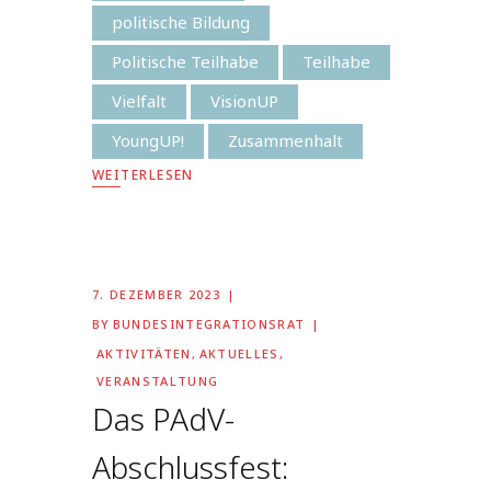
politische Bildung
Politische Teilhabe
Teilhabe
Vielfalt
VisionUP
YoungUP!
Zusammenhalt
WEITERLESEN
7. DEZEMBER 2023
BY
BUNDESINTEGRATIONSRAT
AKTIVITÄTEN
,
AKTUELLES
,
VERANSTALTUNG
Das PAdV-
Abschlussfest: