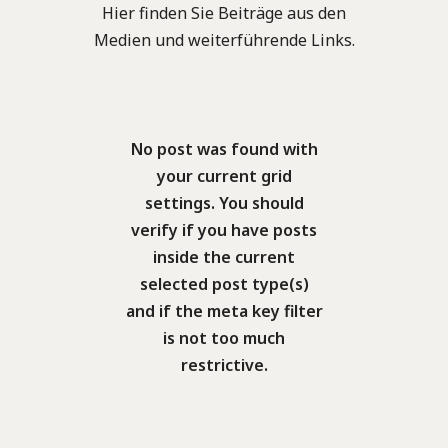
Hier finden Sie Beiträge aus den
liti
ssi
tli
m
Medien und weiterführende Links.
ks
sti
ng
or
ch
sc
st
du
aff
he
ag
ng
en
n
vo
No post was found with
Zu
de
Au
n
m
your current grid
fo
ss
Wel
W
settings. You should
tflü
rd
ch
alt
verify if you have posts
chtl
er
inside the current
rei
er
ing
selected post type(s)
sta
n
tu
Lü
g,
and if the meta key filter
in
ng
bc
am
is not too much
ei
en
ke
20.
restrictive.
Juni
ne
in
Anl
,
r
Ro
ässl
erk
Int
st
ich
lärt